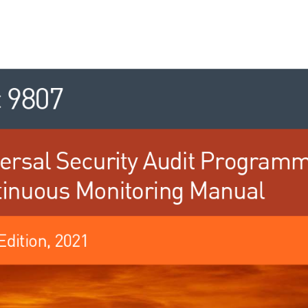
 9807 
ersal Security Audit Programm
inuous Monitoring Manual 
Edition, 2021