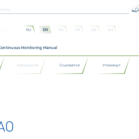
RU
EN
ES
FR
AR
CH
1
Continuous Monitoring Manual
Изменения
Ссылается
Упомянут