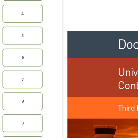
4
5
Doc
6
Univ
Cont
7
8
Third 
9