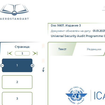
Doc 9807. Издание 3
Документ обновлён на дату:
01.01.202
Universal Security Audit Programme 
Страницa:
Текст
Редакции
1
2
3