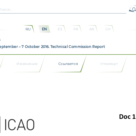
RU
EN
ES
FR
AR
CH
8
September – 7 October 2016. Technical Commission Report
Изменения
Ссылается
Упомянут
Doc 
1