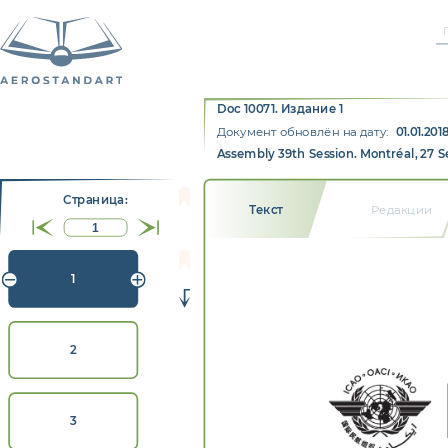
Doc 10071. Издание 1
Документ обновлён на дату:
01.01.201
Assembly 39th Session. Montréal, 27 
Страницa:
Текст
Редакции
1
2
3