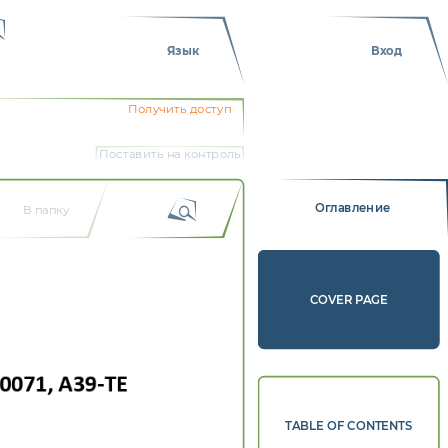
Язык
Вход
Получить доступ
Поставить на контроль
Оглавление
В папку
COVER PAGE
0071, 
A39 
‐ 
TE 
TABLE OF CONTENTS