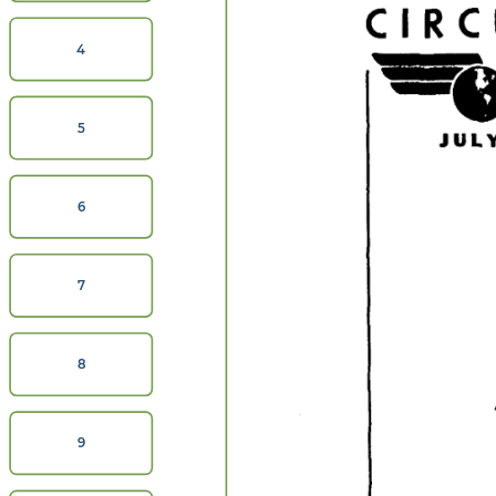
CIRC
4
5
JUL
6
7
8
9