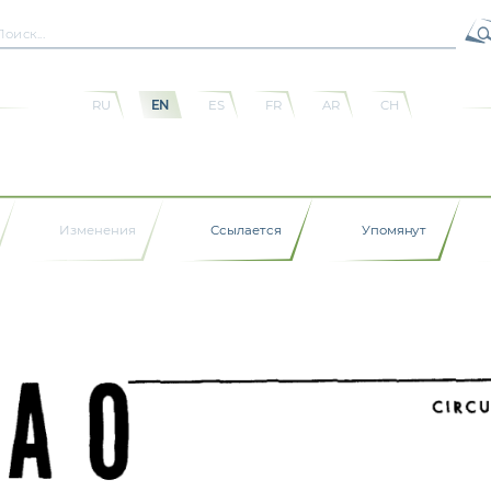
RU
EN
ES
FR
AR
CH
Изменения
Ссылается
Упомянут
CAO  
CIRCU