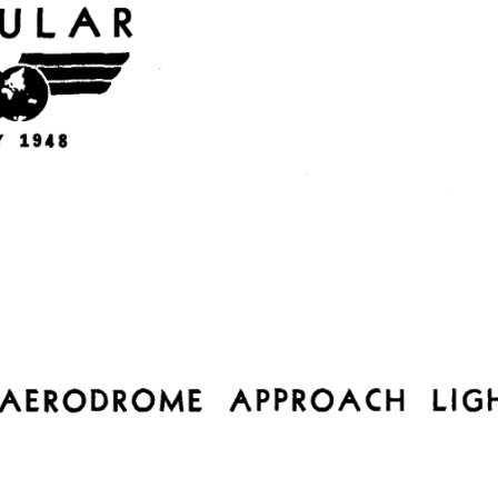
ULAR  
Y  
1948  
LIG
AERODROME   APPROACH  