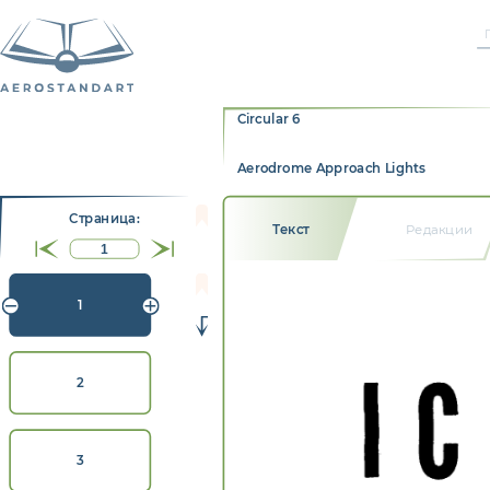
Circular 6
Aerodrome Approach Lights
Страницa:
Текст
Редакции
1
I
2
3