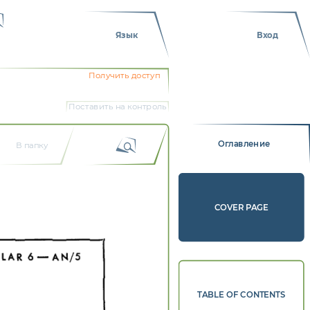
Язык
Вход
Получить доступ
Поставить на контроль
Оглавление
В папку
COVER PAGE
-  
6  
LAR  
AN/5  
TABLE OF CONTENTS